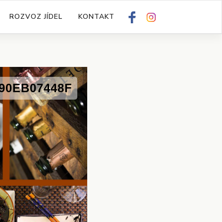
ROZVOZ JÍDEL
KONTAKT
F
I
90EB07448F